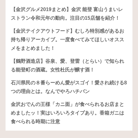
【金沢グルメ2019まとめ】金沢 能登 富山うまいレ
ストラン令和元年の動向。注目の15店舗を紹介！
【金沢テイクアウトフード】むしろ特別感があるお
持ち帰りアーカイブ。一度食べてみてほしいオスス
メをまとめました！
【鶴野酒造店】谷泉、愛、登雷（とらい）で知られ
る能登町の酒蔵。女性杜氏が醸す酒！
石川県民の８番らーめん愛がスゴイ！愛され続ける8
つの理由とは。なんでやろハチバン
金沢おでんの王様「カニ面」が食べられるお店まと
めましたッ！実はいろいろタイプあり。香箱ガニは
食べられる時期に注意