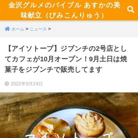
金沢グルメのバイブル あすかの美
味献立（びみこんりゅう）
>
>
ホーム
ニュース
【アイソトープ】ジブンチの2号店とし
てカフェが10月オープン！9月土日は焼
菓子をジブンチで販売してます
2022年9月24日