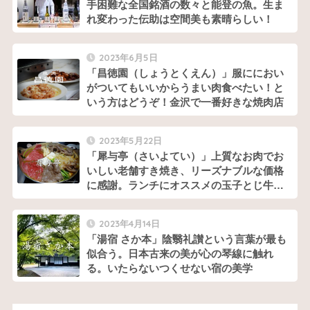
手困難な全国銘酒の数々と能登の魚。生ま
れ変わった伝助は空間美も素晴らしい！
2023年6月5日
「昌徳園（しょうとくえん）」服ににおい
がついてもいいからうまい肉食べたい！と
いう方はどうぞ！金沢で一番好きな焼肉店
2023年5月22日
「犀与亭（さいよてい）」上質なお肉でお
いしい老舗すき焼き、リーズナブルな価格
に感謝。ランチにオススメの玉子とじ牛肉
煮込み鍋もうまい！
2023年4月14日
「湯宿 さか本」陰翳礼讃という言葉が最も
似合う。日本古来の美が心の琴線に触れ
る。いたらないつくせない宿の美学