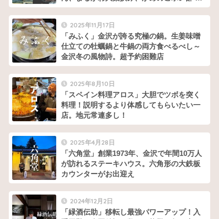
きです
2025年11月17日
「みふく」金沢が誇る究極の鍋。生姜味噌
仕立ての牡蠣鍋と牛鍋の両方食べるべし～
金沢冬の風物詩。超予約困難店
2025年8月10日
「スペイン料理アロス」大胆でツボを突く
料理！説明するより体感してもらいたい一
店。地元常連多し！
2025年4月28日
「六角堂」創業1973年、金沢で年間10万人
が訪れるステーキハウス。六角形の大鉄板
カウンターがお出迎え
2024年12月2日
「緑酒伝助」移転し最強パワーアップ！入