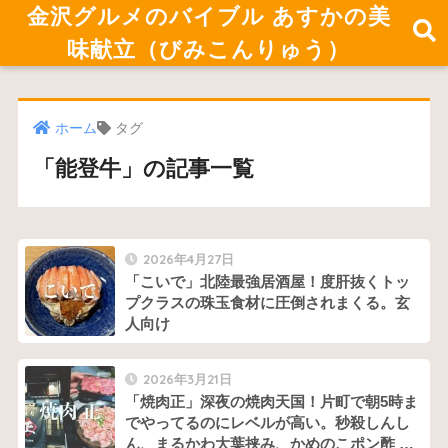
金沢グルメのバイブル あすかの美
味献立（びみこんりゅう）
ホーム
タグ
「能登牛」の記事一覧
2026年4月27日
「こいで」北陸最強居酒屋！度肝抜くトッ
プクラスの珠玉食材に圧倒されまくる。玄
人向け
2026年3月21日
「焼肉正」深夜の焼肉天国！片町で朝5時ま
でやってるのにレベルが高い。秒殺しんし
ん、まるかわ大葉挟み、かめのこポン酢 好